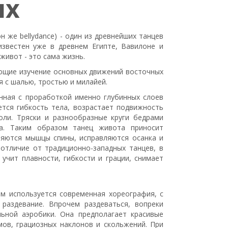
ых
н же bellydance) - один из древнейших танцев
известен уже в древнем Египте, Вавилоне и
живот - это сама жизнь.
ающие изучение основных движений восточных
я с шалью, тростью и милайей.
анная с проработкой именно глубинных слоев
тся гибкость тела, возрастает подвижность
оли. Тряски и разнообразные круги бедрами
а. Таким образом танец живота приносит
пляются мышцы спины, исправляются осанка и
 отличие от традиционно-западных танцев, в
учит плавности, гибкости и грации, снимает
ом используется современная хореография, с
 раздевание. Впрочем раздеваться, вопреки
льной аэробики. Она предполагает красивые
ов, грациозных наклонов и скольжений. При