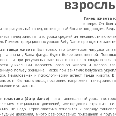
взросл
Танец живота
(о
в мире. Он был 
и как ритуальный танец, посвященный богине плодородия. Ведь 
тнесе танец живота - это уроки средней интенсивности включ
ев. Помимо традиционных уроков Belly Dance проводятся заняти
за танца живота
. Во-первых, это физическая нагрузка связ
 – а значит, Ваша фигура будет более женственной. Повышае
авов – и при регулярных занятиях в них не откладываются с
ются уникальным массажем органов живота и малого таз
енимую пользу женщине. Также при занятиях bellydance укре
дка. Немаловажен и психологический аспект танца живота. В
рых хотя бы часть мышц постоянно напряжена, танец живота 
яжение и усталость.
п пластика (Strip dance)
- это танцевальный урок, в котор
влением специальных движений, имитирующих стриптиз, т.е.
анию, не надо. Стрип-пластика относится к разряду танцева
итудные движения, много разнообразных приседаний и подъем