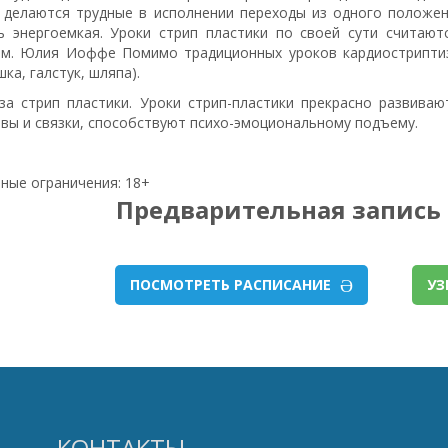
 делаются трудные в исполнении переходы из одного положен
ь энергоемкая. Уроки стрип пластики по своей сути считаютс
м. Юлия Иоффе Помимо традиционных уроков кардиостриптиза
ка, галстук, шляпа).
за стрип пластики. Уроки стрип-пластики прекрасно развива
авы и связки, способствуют психо-эмоциональному подъему.
ные ограничения: 18+
Предварительная запись 
ПОСМОТРЕТЬ РАСПИСАНИЕ
УЗ
КОНТАКТЫ