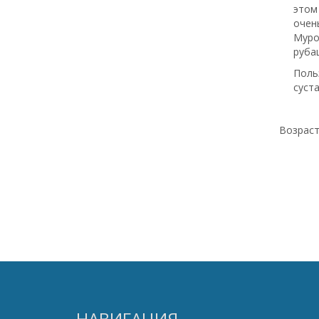
этом
очен
Муро
рубаш
Поль
суст
Возраст
НАВИГАЦИЯ