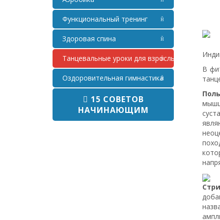
Функциональный тренинг
Здоровая спина
Инди
Танцевальные уроки для взрослых
В фи
Оздоровительная гимнастика
танц
Поль
15 СОВЕТОВ
мышц
НАЧИНАЮЩИМ
суст
явля
неоц
похо
кото
напр
Стри
доба
назв
ампл