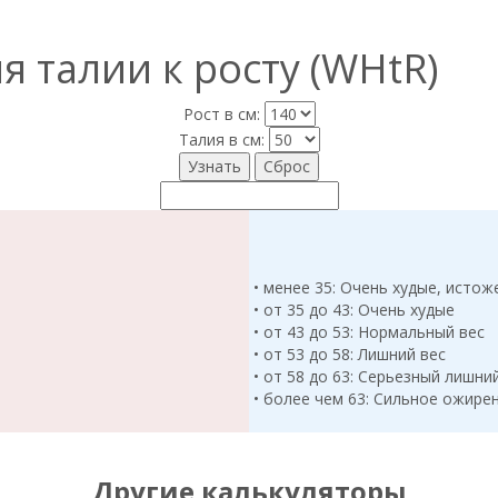
 талии к росту (WHtR)
Рост в см:
Талия в см:
• менее 35: Очень худые, истож
• от 35 до 43: Очень худые
• от 43 до 53: Нормальный вес
• от 53 до 58: Лишний вес
• от 58 до 63: Серьезный лишни
• более чем 63: Сильное ожире
Другие калькуляторы