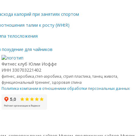
асхода калорий при занятиях спортом
оотношения талии к росту (WHtR)
ипа телосложения
и похудение для чайников
Фитнес клуб Юлии Иоффе
ИНН 330703221402
фитнес, аэробика,степ-аэробика, стрип пластика, танец живота,
функциональный тренинг, здоровая спина
Политика компании в отношениии обработки персональных данных