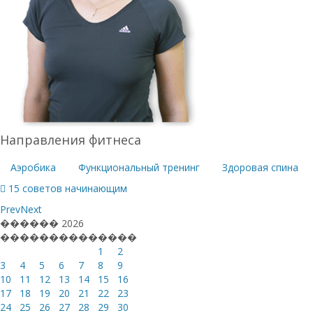
Направления фитнеса
Аэробика
Функциональный тренинг
Здоровая спина
15 советов начинающим
Prev
Next
������
2026
��
��
��
��
��
��
��
1
2
3
4
5
6
7
8
9
10
11
12
13
14
15
16
17
18
19
20
21
22
23
24
25
26
27
28
29
30