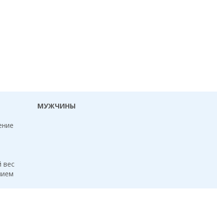
МУЖЧИНЫ
ение
й вес
нием